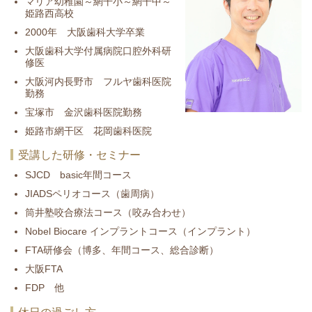
マリア幼稚園～網干小～網干中～
姫路西高校
2000年 大阪歯科大学卒業
大阪歯科大学付属病院口腔外科研
修医
大阪河内長野市 フルヤ歯科医院
勤務
宝塚市 金沢歯科医院勤務
姫路市網干区 花岡歯科医院
受講した研修・セミナー
SJCD basic年間コース
JIADSペリオコース（歯周病）
筒井塾咬合療法コース（咬み合わせ）
Nobel Biocare インプラントコース（インプラント）
FTA研修会（博多、年間コース、総合診断）
大阪FTA
FDP 他