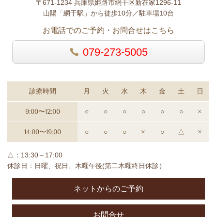
〒671-1234 兵庫県姫路市網干区新在家1296-11
山陽「網干駅」から徒歩10分／駐車場10台
お電話でのご予約・お問合せはこちら
079-273-5005
診療時間
月
火
水
木
金
土
日
9:00〜12:00
○
○
○
○
○
○
×
14:00〜19:00
○
○
○
×
○
△
×
△：13:30～17:00
休診日：日曜、祝日、木曜午後(第二木曜終日休診）
ネットからのご予約
お問合せ