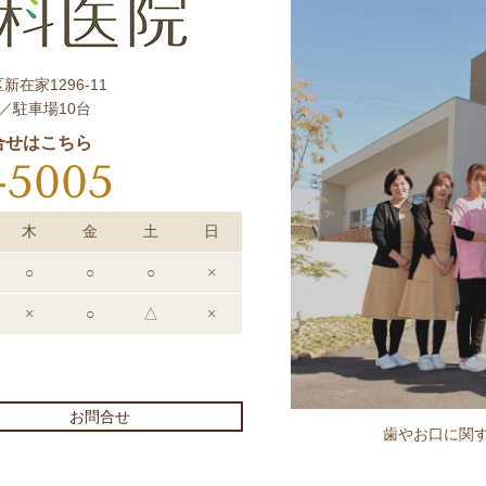
新在家1296-11
／駐車場10台
合せはこちら
-5005
木
金
土
日
○
○
○
×
×
○
△
×
）
お問合せ
歯やお口に関