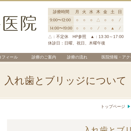
診療時間
月
火
水
木
金
土
日
9:00〜12:00
○
○
○
△
○
○
/
14:00〜19:00
○
○
○
/
○
▲
/
△：不定休 HP参照 ▲：13:30～17:00
休診日：日曜、祝日、木曜午後
ロフィール
診療のご案内
診療の流れ
医院情報・アク
入れ歯とブリッジについて
トップページ
入れ歯とブ