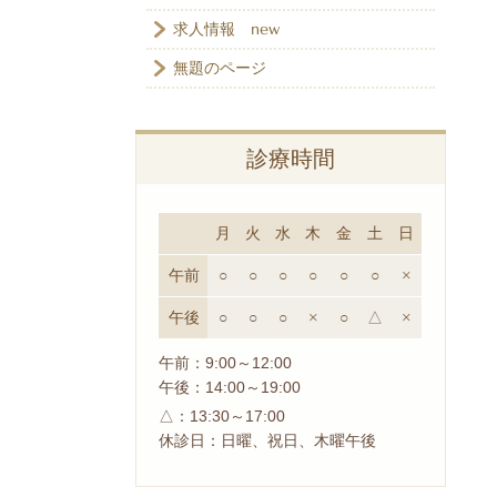
求人情報 new
無題のページ
診療時間
月
火
水
木
金
土
日
午前
○
○
○
○
○
○
×
午後
○
○
○
×
○
△
×
午前：9:00～12:00
午後：14:00～19:00
△：13:30～17:00
休診日：日曜、祝日、木曜午後