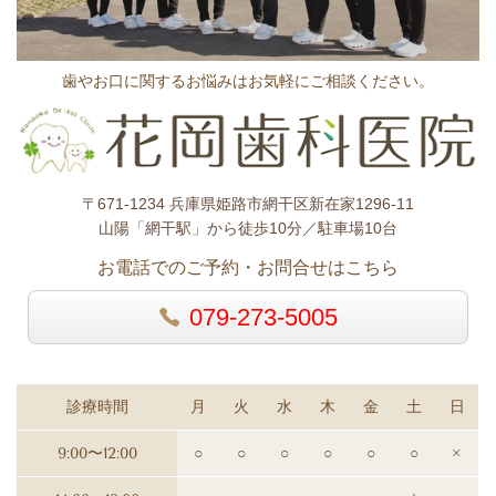
歯やお口に関するお悩みはお気軽にご相談ください。
〒671-1234 兵庫県姫路市網干区新在家1296-11
山陽「網干駅」から徒歩10分／駐車場10台
お電話でのご予約・お問合せはこちら
079-273-5005
診療時間
月
火
水
木
金
土
日
9:00〜12:00
○
○
○
○
○
○
×