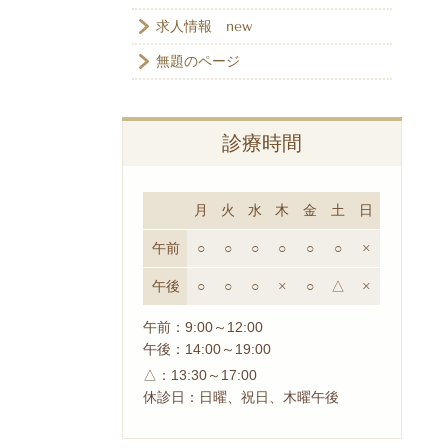
求人情報 new
無題のページ
診療時間
月
火
水
木
金
土
日
午前
○
○
○
○
○
○
×
午後
○
○
○
×
○
△
×
午前：9:00～12:00
午後：14:00～19:00
△：13:30～17:00
休診日：日曜、祝日、木曜午後