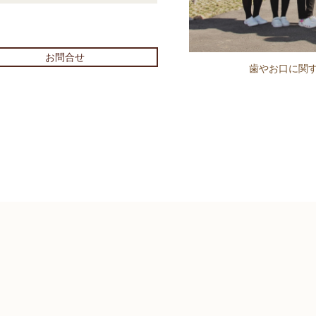
）
お問合せ
歯やお口に関