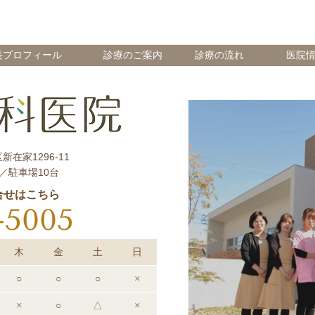
長プロフィール
診療のご案内
診療の流れ
医院
新在家1296-11
／駐車場10台
合せはこちら
-5005
木
金
土
日
○
○
○
×
×
○
△
×