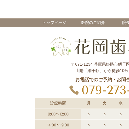
トップページ
医院のご紹介
院
〒671-1234 兵庫県姫路市網干区
山陽「網干駅」から徒歩10分
お電話でのご予約・お問
079-273
診療時間
月
火
水
9:00〜12:00
○
○
○
14:00〜19:00
○
○
○