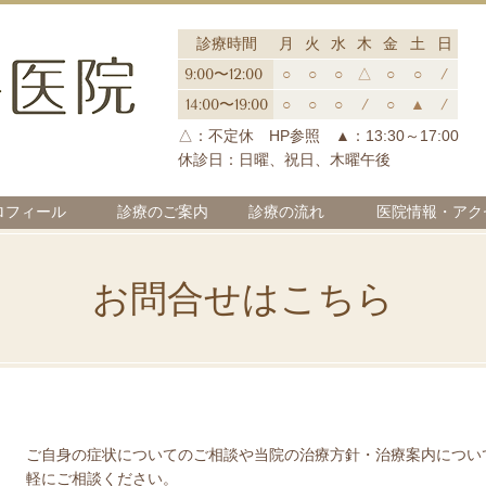
診療時間
月
火
水
木
金
土
日
9:00〜12:00
○
○
○
△
○
○
/
14:00〜19:00
○
○
○
/
○
▲
/
△：不定休 HP参照 ▲：13:30～17:00
休診日：日曜、祝日、木曜午後
ロフィール
診療のご案内
診療の流れ
医院情報・アク
お問合せはこちら
ご自身の症状についてのご相談や当院の治療方針・治療案内につい
軽にご相談ください。